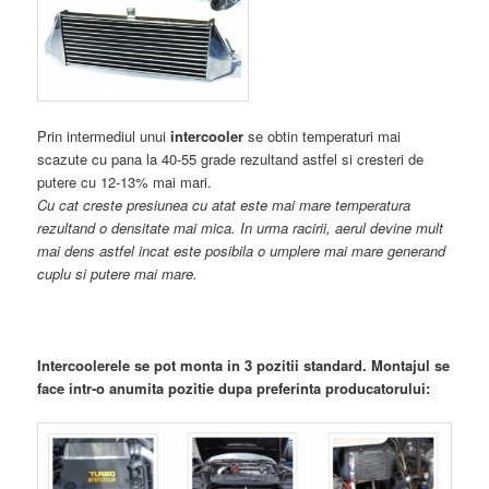
Prin intermediul unui
intercooler
se obtin temperaturi mai
scazute cu pana la 40-55 grade rezultand astfel si cresteri de
putere cu 12-13% mai mari.
Cu cat creste presiunea cu atat este mai mare temperatura
rezultand o densitate mai mica. In urma racirii, aerul devine mult
mai dens astfel incat este posibila o umplere mai mare generand
cuplu si putere mai mare.
Intercoolerele se pot monta in 3 pozitii standard. Montajul se
face intr-o anumita pozitie dupa preferinta producatorului: