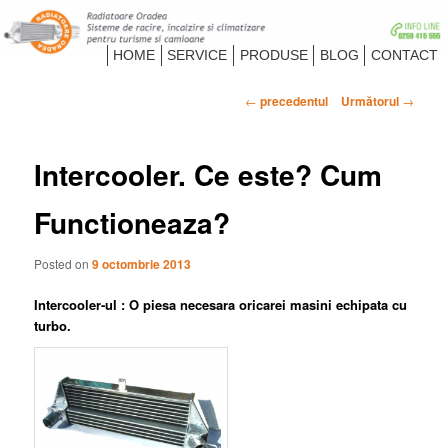
Despre Radiatoare Camioane si Turisme
Meniu
HOME
SERVICE
PRODUSE
BLOG
CONTACT
principal
Radiatoare Oradea
Navigare
←
precedentul
Următorul
→
în
articol
Intercooler. Ce este? Cum
Functioneaza?
Posted on
9 octombrie 2013
Intercooler-ul : O piesa necesara oricarei masini echipata cu
turbo.