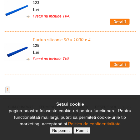
123
Lei
Pretul nu include TVA.
Furtun siliconic
90 x 1000 x 4
125
Lei
Pretul nu include TVA.
1
Setari cookie
CUM CUMPAR?
TERMENI SI CONDITII
ANPC
DESPRE NOI
BLOG
pagina noastra foloseste cookie-uri pentru functionare. Pentru
PARTENERI
CONFIDENTIALITATE
SITEMAP
CONTACT
functionalitati mai largi, puteti sa permiteti cookie-urile tip
marketing, acceptand si
Politica de confidentialitate
Nu permit
Permit