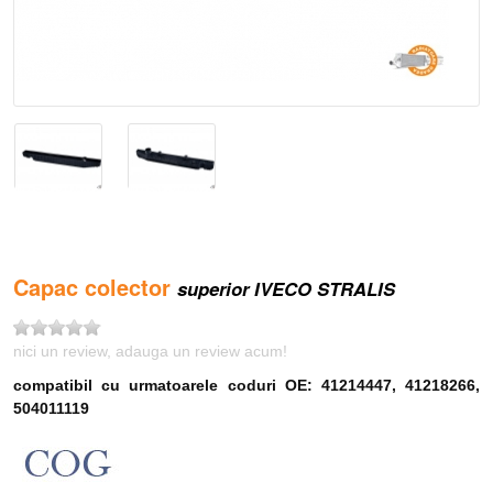
Capac colector
superior IVECO STRALIS
nici un review, adauga un review acum!
compatibil cu urmatoarele coduri OE: 41214447, 41218266,
504011119