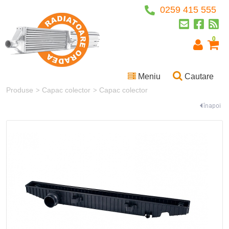
0259 415 555
0
Meniu
Cautare
Produse
Capac colector
Capac colector
>
>