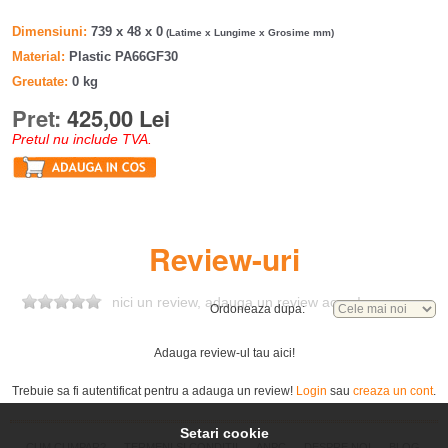
Dimensiuni
739 x 48 x 0
(Latime x Lungime x Grosime mm)
Material
Plastic PA66GF30
Greutate
0 kg
Pret:
425,00 Lei
Pretul nu include TVA.
Review-uri
nici un review, adauga un review acum!
Ordoneaza dupa:
Adauga review-ul tau aici!
Trebuie sa fi autentificat pentru a adauga un review!
Login
sau
creaza un cont
.
Setari cookie
CUM CUMPAR?
TERMENI SI CONDITII
ANPC
DESPRE NOI
BLOG