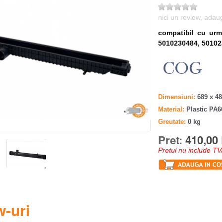
nici un review, ada
compatibil cu urm
5010230484, 5010
Dimensiuni
689 x 48
Material
Plastic PA
Greutate
0 kg
Pret:
410,00 
Pretul nu include TV
-uri