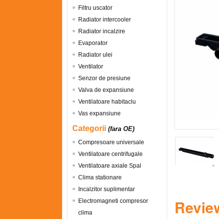
Filtru uscator
Radiator intercooler
Radiator incalzire
Evaporator
Radiator ulei
Ventilator
Senzor de presiune
Valva de expansiune
Ventilatoare habitaclu
Vas expansiune
Categorii
(fara OE)
Compresoare universale
Ventilatoare centrifugale
Ventilatoare axiale Spal
Clima stationare
Incalzitor suplimentar
Review
Electromagneti compresor
clima