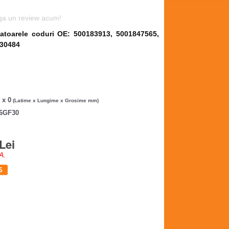
uga un review acum!
atoarele coduri OE: 500183913, 5001847565,
230484
 x 0
(Latime x Lungime x Grosime mm)
66GF30
Lei
A.