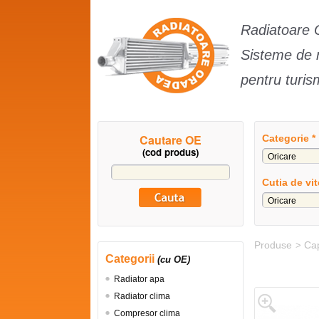
Radiatoare 
Sisteme de ra
pentru turi
Cautare OE
Categorie *
(cod produs)
Cutia de vi
Produse
Cap
>
Categorii
(cu OE)
Radiator apa
Radiator clima
Compresor clima