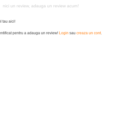
nici un review, adauga un review acum!
 tau aici!
tentificat pentru a adauga un review!
Login
sau
creaza un cont
.