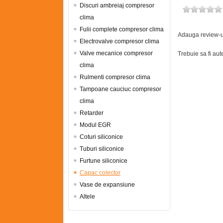
Discuri ambreiaj compresor
clima
Fulii complete compresor clima
Adauga review-ul
Electrovalve compresor clima
Valve mecanice compresor
Trebuie sa fi au
clima
Rulmenti compresor clima
Tampoane cauciuc compresor
clima
Retarder
Modul EGR
Coturi siliconice
Tuburi siliconice
Furtune siliconice
Capac colector
Vase de expansiune
Altele