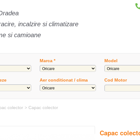
Oradea
cire, incalzire si climatizare
sme si camioane
Marca *
Model
teze
Aer conditionat / clima
Cod Motor
ac colector
Capac colector
>
Capac colect