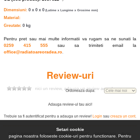
(GAE, GGE)
SCORPIO I
FORD
2.4 i
ARD
Dimensiuni
0 x 0 x 0
(Latime x Lungime x Grosime mm)
(GAE, GGE)
Material
SCORPIO I
FORD
2.4 i
ARC
(GAE, GGE)
Greutate
0 kg
SCORPIO I
FORD
2.8 i 4x4
PRE
(GAE, GGE)
Pentru pret sau mai multe informatii va rugam sa ne sunati la
SCORPIO I
FORD
2.8 i
PRE
0259 415 555
sau sa trimiteti email la
(GAE, GGE)
office@radiatoareoradea.ro
.
SCORPIO I
FORD
2.9 i
BRE
(GAE, GGE)
SCORPIO I
FORD
2.9 i 4x4
BRC
Review-uri
(GAE, GGE)
SCORPIO I
FORD
2.9 i
BRC
(GAE, GGE)
nici un review, adauga un review acum!
SCORPIO I
Ordoneaza dupa:
FORD
2.5 D
STR
(GAE, GGE)
SCORPIO I
FORD
2.0 i
NRA
Adauga review-ul tau aici!
(GAE, GGE)
SCORPIO I
FORD
2.0 i
N9F
Trebuie sa fi autentificat pentru a adauga un review!
Login
sau
creaza un cont
.
Saloon (GGE)
SCORPIO I
FORD
2.0 i
N9D
Setari cookie
Saloon (GGE)
CUM CUMPAR?
TERMENI SI CONDITII
ANPC
DESPRE NOI
BLOG
pagina noastra foloseste cookie-uri pentru functionare. Pentru
SCORPIO I
FORD
2.0 i
N9D