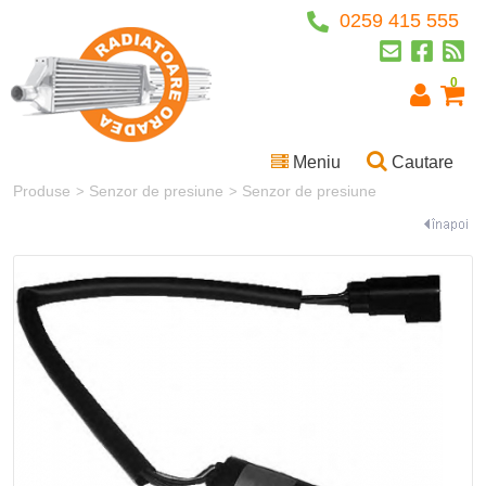
0259 415 555
0
Meniu
Cautare
Produse
Senzor de presiune
Senzor de presiune
>
>