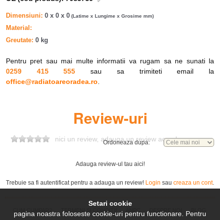
Saloon (GBP)
MONDEO I
FORD
1.8 i 16V
RKA
Dimensiuni
0 x 0 x 0
(Latime x Lungime x Grosime mm)
(GBP)
Material
MONDEO I
FORD
1.8 i 16V
RKA
Saloon (GBP)
Greutate
0 kg
MONDEO I
FORD
2.0 i 16V
NGA
(GBP)
Pentru pret sau mai multe informatii va rugam sa ne sunati la
MONDEO I
FORD
2.0 i 16V
NGA
0259 415 555
sau sa trimiteti email la
Saloon (GBP)
office@radiatoareoradea.ro
.
MONDEO I
FORD
1.8 TD
RFM
Estate (BNP)
MONDEO I
FORD
1.6 i 16V
L1F
Review-uri
Estate (BNP)
MONDEO I
FORD
1.8 i 16V
RKA
Estate (BNP)
nici un review, adauga un review acum!
MONDEO I
Ordoneaza dupa:
FORD
2.0 i 16V
NGA
Estate (BNP)
MONDEO I
FORD
1.8 i 16V
RKB
Adauga review-ul tau aici!
Estate (BNP)
MONDEO I
FORD
1.8 i 16V
RKB
Trebuie sa fi autentificat pentru a adauga un review!
Login
sau
creaza un cont
.
(GBP)
MONDEO I
FORD
1.8 i 16V
RKB
Setari cookie
Saloon (GBP)
CUM CUMPAR?
TERMENI SI CONDITII
ANPC
DESPRE NOI
BLOG
pagina noastra foloseste cookie-uri pentru functionare. Pentru
MONDEO I
FORD
2.5 i 24V
SEA