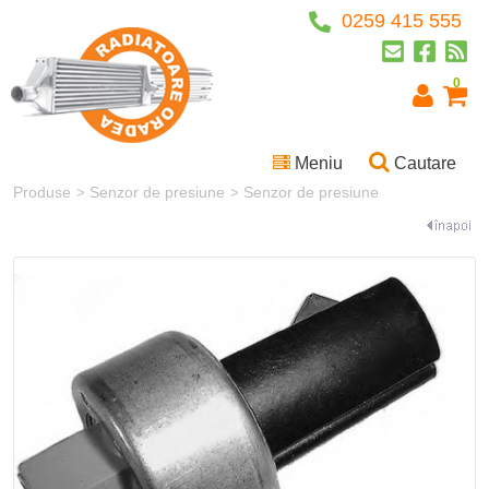
0259 415 555
0
Meniu
Cautare
Produse
Senzor de presiune
Senzor de presiune
>
>