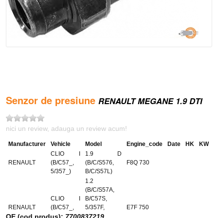
Senzor de presiune
RENAULT MEGANE 1.9 DTI
nici un review, adauga un review acum!
Manufacturer
Vehicle
Model
Engine_code
Date
HK
KW
CLIO I
1.9 D
RENAULT
(B/C57_,
(B/C/S576,
F8Q 730
5/357_)
B/C/S57L)
1.2
(B/C/S57A,
CLIO I
B/C57S,
RENAULT
(B/C57_,
5/357F,
E7F 750
OE (cod produs):
5/357_)
7700837219
5/357J,