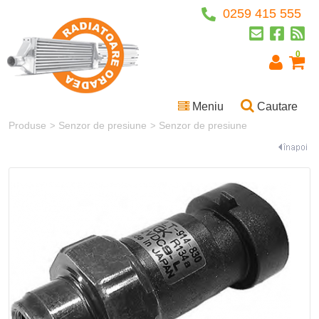
0259 415 555
0
Meniu
Cautare
Produse
Senzor de presiune
Senzor de presiune
>
>