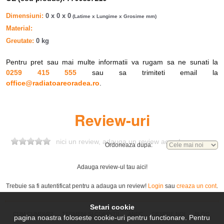
5/357L,
Dimensiuni
0 x 0 x 0
5/357R)
(Latime x Lungime x Grosime mm)
CLIO I
Material
1.4 (B/C57T,
RENAULT
(B/C57_,
E7J 718
B/C57Y)
Greutate
0 kg
5/357_)
TWINGO
1.2 (C063,
RENAULT
C3G 700
Pentru pret sau mai multe informatii va rugam sa ne sunati la
(C06_)
C064)
0259 415 555
sau sa trimiteti email la
LAGUNA
RENAULT
(B56_,
1.8 (B56A/B)
F3P 720
office@radiatoareoradea.ro
.
556_)
LAGUNA
2.2 D
RENAULT
(B56_,
G8T 706
Review-uri
(B56F/2)
556_)
LAGUNA
3.0 (B56E/R,
RENAULT
(B56_,
Z7X 760
nici un review, adauga un review acum!
B565)
Ordoneaza dupa:
556_)
LAGUNA
2.0
RENAULT
(B56_,
F3R 722
Adauga review-ul tau aici!
(B56C/H/N)
556_)
LAGUNA
Trebuie sa fi autentificat pentru a adauga un review!
Login
sau
creaza un cont
.
2.0 16V
RENAULT
(B56_,
N7Q 700
(B56D/M)
556_)
Setari cookie
LAGUNA
CUM CUMPAR?
TERMENI SI CONDITII
ANPC
DESPRE NOI
BLOG
pagina noastra foloseste cookie-uri pentru functionare. Pentru
1.8
RENAULT
(B56_,
F3P 670