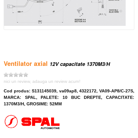
Ventilator axial
12V capacitate 1370M3/H
nici un review, adauga un review acum!
Cod produs: S131145039, va09ap8, 4322172, VA09-AP8/C-27S,
MARCA: SPAL, PALETE: 10 BUC DREPTE, CAPACITATE:
1370M3/H, GROSIME: 52MM