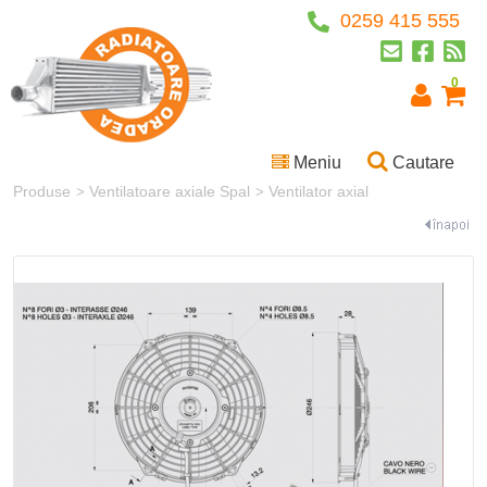
0259 415 555
0
Meniu
Cautare
Produse
Ventilatoare axiale Spal
Ventilator axial
>
>