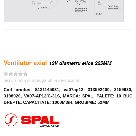
Ventilator axial
12V diametru elice 225MM
nici un review, adauga un review acum!
Cod produs: S131145031, va07ap12, 313592400, 3159930,
3198920, VA07-AP12/C-31S, MARCA: SPAL, PALETE: 10 BUC
DREPTE, CAPACITATE: 1000M3/H, GROSIME: 52MM