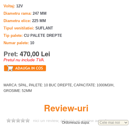
Voltaj
12V
Diametru rama
247 MM
Diametru elice
225 MM
Tipul venitilatiei
SUFLANT
Tip palete
CU PALETE DREPTE
Numar palete
10
Pret:
470,00 Lei
Pretul nu include TVA.
MARCA: SPAL, PALETE: 10 BUC DREPTE, CAPACITATE: 1000M3/H,
GROSIME: 52MM
Review-uri
nici un review, adauga un review acum!
Ordoneaza dupa: