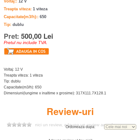
Voltaj:
12 V
Treapta viteza
1 viteza
Capacitate(m3/h):
650
Tip
dublu
Pret:
500,00 Lei
Pretul nu include TVA.
Voltaj: 12 V
Treapta viteza: 1 viteza
Tip: dublu
Capacitate(m3/h): 650
Dimensiuni(lungime x inaltime x grosime): 317X111.7X128.1
Review-uri
nici un review, adauga un review acum!
Ordoneaza dupa: