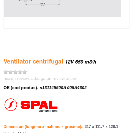
Ventilator centrifugal
12V 650 m3/h
nici un review, adauga un review acum!
OE (cod produs):
s131145500A 005A4602
Dimensiuni(lungime x inaltime x grosime):
317 x 111.7 x 128.1