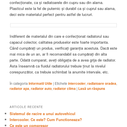
confecționate, ca și radiatoarele din cupru sau din alama.
Plasticul este la fel de puternic și durabil ca și cuprul sau alama,
deci este materialul perfect pentru astfel de lucruri.
Indiferent de materialul din care e confecționat radiatorul sau
capacul colector, calitatea produselor este foarte importanta.
Când cumpărați un produs, verificați garanția acestuia. Dacă este
mai mica de un an, ar fi recomandabil sa cumpărați din alta
parte. Odată cumparat, aveți obligația de a avea grija de radiator.
Asta înseamnă ca fluidul radiatorului trebuie ținut la nivelul
corespunzător, ca trebuie schimbat la anumite intervale, etc.
În categoria
Informatii Utile
|
Etichete
intercooler
,
radiatoare oradea
,
radiator apa
,
radiator auto
,
radiator clima
|
Lasă un răspuns
ARTICOLE RECENTE
Sistemul de racire a unui autovehicul
Intercooler. Ce este? Cum Functioneaza?
Ce este un compresor