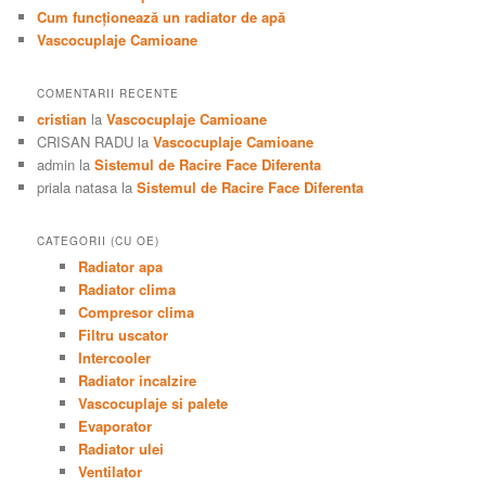
Cum funcţionează un radiator de apă
Vascocuplaje Camioane
COMENTARII RECENTE
cristian
la
Vascocuplaje Camioane
CRISAN RADU
la
Vascocuplaje Camioane
admin
la
Sistemul de Racire Face Diferenta
priala natasa
la
Sistemul de Racire Face Diferenta
CATEGORII (CU OE)
Radiator apa
Radiator clima
Compresor clima
Filtru uscator
Intercooler
Radiator incalzire
Vascocuplaje si palete
Evaporator
Radiator ulei
Ventilator