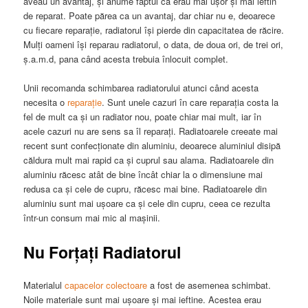
aveau un avantaj, și anume faptul ca erau mai ușor și mai ieftin
de reparat. Poate părea ca un avantaj, dar chiar nu e, deoarece
cu fiecare reparație, radiatorul își pierde din capacitatea de răcire.
Mulți oameni își reparau radiatorul, o data, de doua ori, de trei ori,
ș.a.m.d, pana când acesta trebuia înlocuit complet.
Unii recomanda schimbarea radiatorului atunci când acesta
necesita o
reparație
. Sunt unele cazuri în care reparația costa la
fel de mult ca și un radiator nou, poate chiar mai mult, iar în
acele cazuri nu are sens sa îl reparați. Radiatoarele creeate mai
recent sunt confecționate din aluminiu, deoarece aluminiul disipă
căldura mult mai rapid ca și cuprul sau alama. Radiatoarele din
aluminiu răcesc atât de bine încât chiar la o dimensiune mai
redusa ca și cele de cupru, răcesc mai bine. Radiatoarele din
aluminiu sunt mai ușoare ca și cele din cupru, ceea ce rezulta
într-un consum mai mic al mașinii.
Nu Forțați Radiatorul
Materialul
capacelor colectoare
a fost de asemenea schimbat.
Noile materiale sunt mai ușoare și mai ieftine. Acestea erau