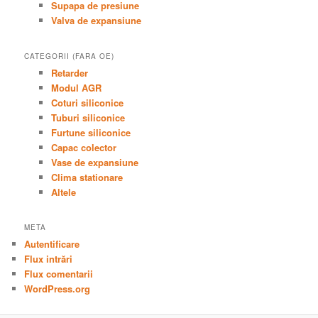
Supapa de presiune
Valva de expansiune
CATEGORII (FARA OE)
Retarder
Modul AGR
Coturi siliconice
Tuburi siliconice
Furtune siliconice
Capac colector
Vase de expansiune
Clima stationare
Altele
META
Autentificare
Flux intrări
Flux comentarii
WordPress.org