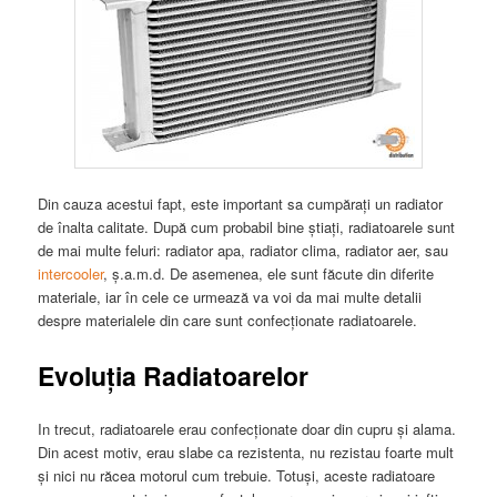
Din cauza acestui fapt, este important sa cumpărați un radiator
de înalta calitate. După cum probabil bine știați, radiatoarele sunt
de mai multe feluri: radiator apa, radiator clima, radiator aer, sau
intercooler
, ș.a.m.d. De asemenea, ele sunt făcute din diferite
materiale, iar în cele ce urmează va voi da mai multe detalii
despre materialele din care sunt confecționate radiatoarele.
Evoluția Radiatoarelor
In trecut, radiatoarele erau confecționate doar din cupru și alama.
Din acest motiv, erau slabe ca rezistenta, nu rezistau foarte mult
și nici nu răcea motorul cum trebuie. Totuși, aceste radiatoare