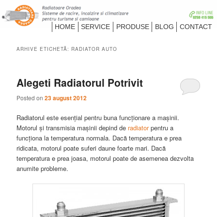
Despre Radiatoare Camioane si Turisme
Meniu
HOME
SERVICE
PRODUSE
BLOG
CONTACT
principal
Radiatoare Oradea
ARHIVE ETICHETĂ:
RADIATOR AUTO
Alegeti Radiatorul Potrivit
Posted on
23 august 2012
Radiatorul este esențial pentru buna funcționare a mașinii.
Motorul și transmisia mașinii depind de
radiator
pentru a
funcționa la temperatura normala. Dacă temperatura e prea
ridicata, motorul poate suferi daune foarte mari. Dacă
temperatura e prea joasa, motorul poate de asemenea dezvolta
anumite probleme.