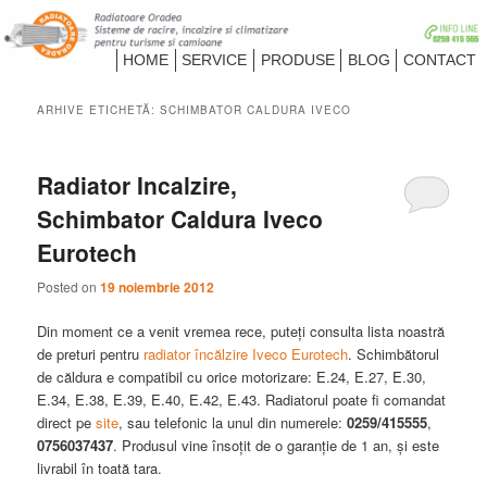
Despre Radiatoare Camioane si Turisme
Meniu
HOME
SERVICE
PRODUSE
BLOG
CONTACT
principal
Radiatoare Oradea
ARHIVE ETICHETĂ:
SCHIMBATOR CALDURA IVECO
Radiator Incalzire,
Schimbator Caldura Iveco
Eurotech
Posted on
19 noiembrie 2012
Din moment ce a venit vremea rece, puteți consulta lista noastră
de preturi pentru
radiator încălzire Iveco Eurotech
. Schimbătorul
de căldura e compatibil cu orice motorizare: E.24, E.27, E.30,
E.34, E.38, E.39, E.40, E.42, E.43. Radiatorul poate fi comandat
direct pe
site
, sau telefonic la unul din numerele:
0259/415555
,
0756037437
. Produsul vine însoțit de o garanție de 1 an, și este
livrabil în toată tara.