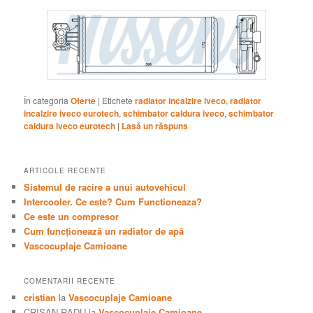
În categoria
Oferte
|
Etichete
radiator incalzire iveco
,
radiator
incalzire iveco eurotech
,
schimbator caldura iveco
,
schimbator
caldura iveco eurotech
|
Lasă un răspuns
ARTICOLE RECENTE
Sistemul de racire a unui autovehicul
Intercooler. Ce este? Cum Functioneaza?
Ce este un compresor
Cum funcţionează un radiator de apă
Vascocuplaje Camioane
COMENTARII RECENTE
cristian
la
Vascocuplaje Camioane
CRISAN RADU
la
Vascocuplaje Camioane