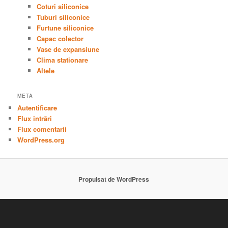
Coturi siliconice
Tuburi siliconice
Furtune siliconice
Capac colector
Vase de expansiune
Clima stationare
Altele
META
Autentificare
Flux intrări
Flux comentarii
WordPress.org
Propulsat de WordPress